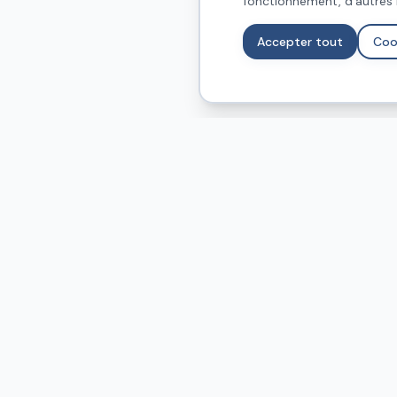
fonctionnement, d'autres 
Accepter tout
Coo
Nos Ser
Chauffa
Expert en solutions habitat :
Sanitaire
chauffage, sanitaire, plomberie et
rénovation. Votre partenaire de
Plomberi
confiance pour tous vos projets.
Rénovat
Offres