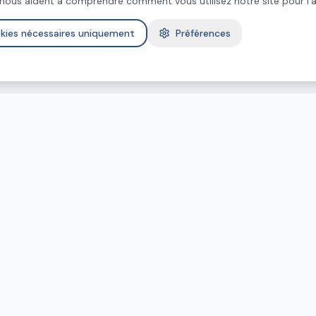
nous aident à comprendre comment vous utilisez notre site pour l'a
kies nécessaires uniquement
Préférences
vices
Contact
06 66 18 06 57
ge
Denis - Denis Home Services
contact.denishomeservices@
e
Metz et tout le grand est
ion
Moselle, Meurthe-et-Moselle, Meu